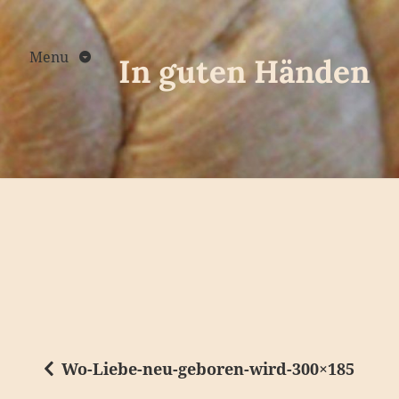
Skip
to
content
Menu
In guten Händen
Wo-Liebe-neu-geboren-wird-300×185
B