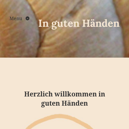
Skip
to
content
Menu
In guten Händen
Herzlich willkommen in
guten Händen