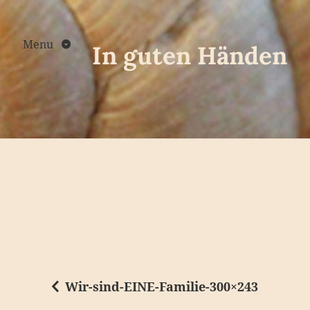
Skip
to
content
Menu
In guten Händen
Wir-sind-EINE-Familie-300×243
B