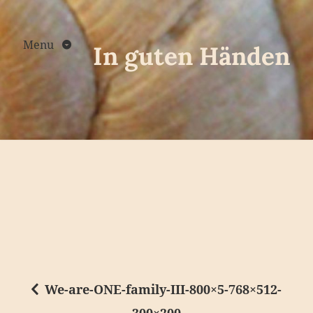
Skip
to
content
Menu
In guten Händen
We-are-ONE-family-III-800×5-768×512-
B