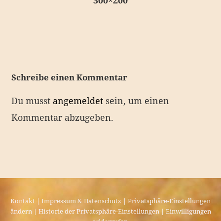
300×200
e
i
t
r
a
Schreibe einen Kommentar
g
Du musst
angemeldet
sein, um einen
s
Kommentar abzugeben.
n
a
v
i
g
a
Kontakt
|
Impressum & Datenschutz
|
Privatsphäre-Einstellungen
ändern
|
Historie der Privatsphäre-Einstellungen
|
Einwilligungen
t