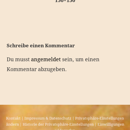
150×150
e
i
t
r
a
Schreibe einen Kommentar
g
Du musst
angemeldet
sein, um einen
s
Kommentar abzugeben.
n
a
v
i
g
a
Kontakt
|
Impressum & Datenschutz
|
Privatsphäre-Einstellungen
ändern
|
Historie der Privatsphäre-Einstellungen
|
Einwilligungen
t