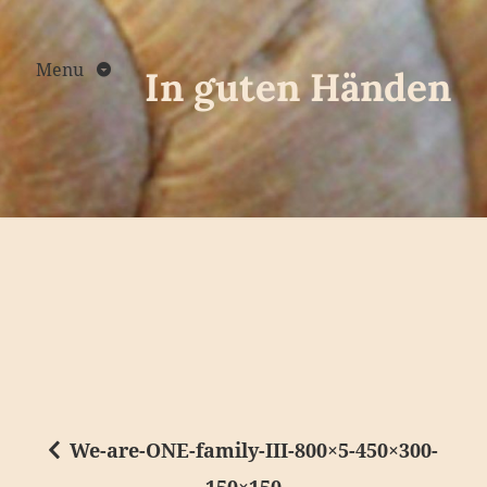
Skip
to
content
Menu
In guten Händen
We-are-ONE-family-III-800×5-450×300-
B