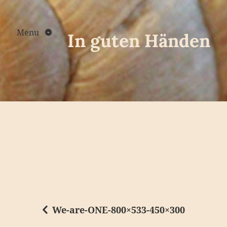
Skip
to
content
Menu
In guten Händen
We-are-ONE-800×533-450×300
B