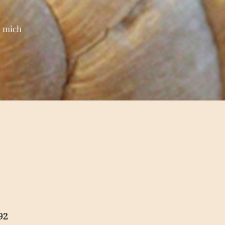
 mich
92