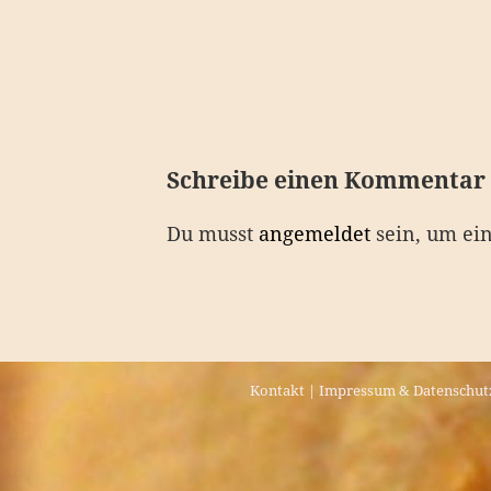
e
i
t
r
a
Schreibe einen Kommentar
g
Du musst
angemeldet
sein, um ei
s
n
a
v
Kontakt
|
Impressum & Datenschut
i
g
a