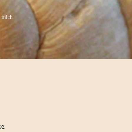
 mich
92