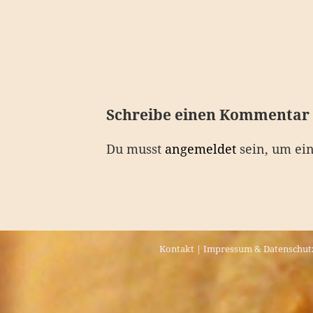
e
i
t
r
a
Schreibe einen Kommentar
g
Du musst
angemeldet
sein, um ei
s
n
a
v
Kontakt
|
Impressum & Datenschut
i
g
a