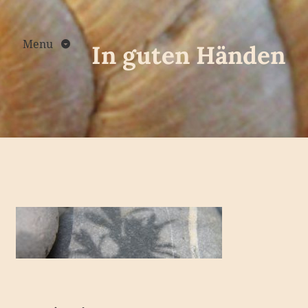
Skip
to
content
Menu
In guten Händen