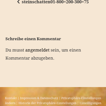
steinschatten01-800×200-300×75
B
e
i
t
r
Schreibe einen Kommentar
a
Du musst
angemeldet
sein, um einen
g
Kommentar abzugeben.
s
n
a
v
i
Kontakt
|
Impressum & Datenschutz
|
Privatsphäre-Einstellungen
g
ändern
|
Historie der Privatsphäre-Einstellungen
|
Einwilligungen