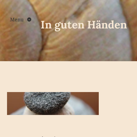
Skip
to
content
Menu
In guten Händen