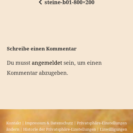
steine-b01-800×200
B
e
i
t
r
Schreibe einen Kommentar
a
Du musst
angemeldet
sein, um einen
g
Kommentar abzugeben.
s
n
a
v
i
Kontakt
|
Impressum & Datenschutz
|
Privatsphäre-Einstellungen
g
ändern
|
Historie der Privatsphäre-Einstellungen
|
Einwilligungen