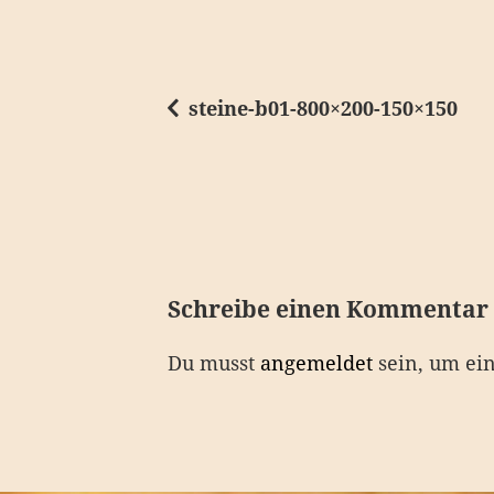
steine-b01-800×200-150×150
B
e
i
t
r
a
Schreibe einen Kommentar
g
Du musst
angemeldet
sein, um ei
s
n
a
v