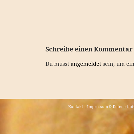
e
i
t
r
a
Schreibe einen Kommentar
g
Du musst
angemeldet
sein, um ei
s
n
a
v
Kontakt
|
Impressum & Datenschut
i
g
a