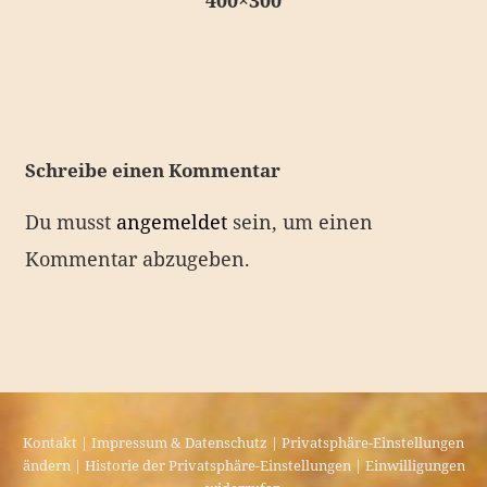
400×300
e
i
t
r
a
Schreibe einen Kommentar
g
Du musst
angemeldet
sein, um einen
s
Kommentar abzugeben.
n
a
v
i
g
a
Kontakt
|
Impressum & Datenschutz
|
Privatsphäre-Einstellungen
ändern
|
Historie der Privatsphäre-Einstellungen
|
Einwilligungen
t