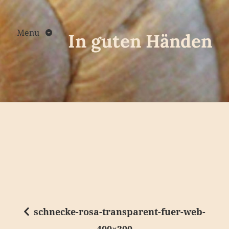
Skip
to
content
Menu
In guten Händen
schnecke-rosa-transparent-fuer-web-
B