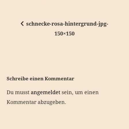
schnecke-rosa-hintergrund-jpg-
B
150×150
e
i
t
r
a
Schreibe einen Kommentar
g
Du musst
angemeldet
sein, um einen
s
Kommentar abzugeben.
n
a
v