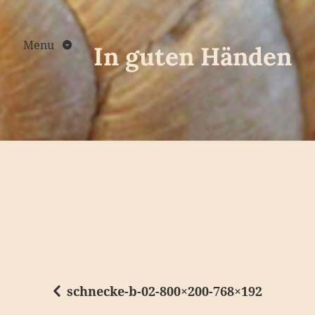
Skip
to
content
Menu
In guten Händen
schnecke-b-02-800×200-768×192
B