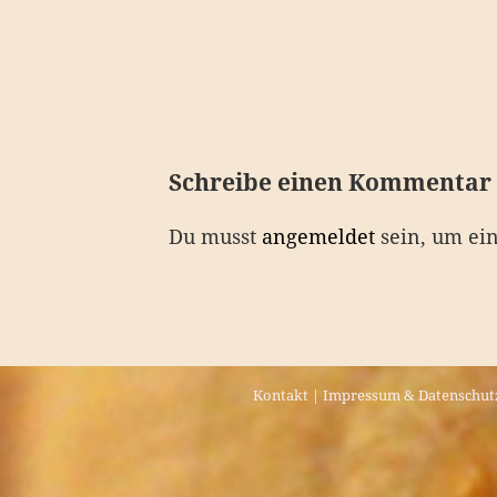
e
i
t
r
a
Schreibe einen Kommentar
g
Du musst
angemeldet
sein, um ei
s
n
a
v
Kontakt
|
Impressum & Datenschut
i
g
a