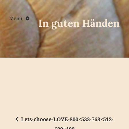
Skip
to
content
Menu
In guten Händen
Lets-choose-LOVE-800×533-768×512-
B