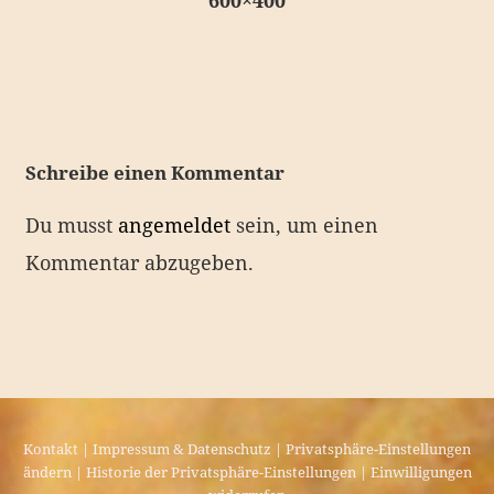
600×400
e
i
t
r
a
Schreibe einen Kommentar
g
Du musst
angemeldet
sein, um einen
s
Kommentar abzugeben.
n
a
v
i
g
a
Kontakt
|
Impressum & Datenschutz
|
Privatsphäre-Einstellungen
ändern
|
Historie der Privatsphäre-Einstellungen
|
Einwilligungen
t