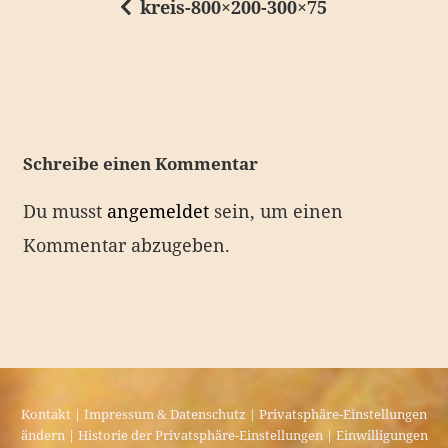
kreis-800×200-300×75
B
e
i
t
r
Schreibe einen Kommentar
a
Du musst
angemeldet
sein, um einen
g
Kommentar abzugeben.
s
n
a
v
i
Kontakt
|
Impressum & Datenschutz
|
Privatsphäre-Einstellungen
g
ändern
|
Historie der Privatsphäre-Einstellungen
|
Einwilligungen