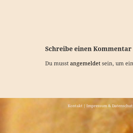
e
i
t
r
a
Schreibe einen Kommentar
g
Du musst
angemeldet
sein, um ei
s
n
a
v
Kontakt
|
Impressum & Datenschut
i
g
a