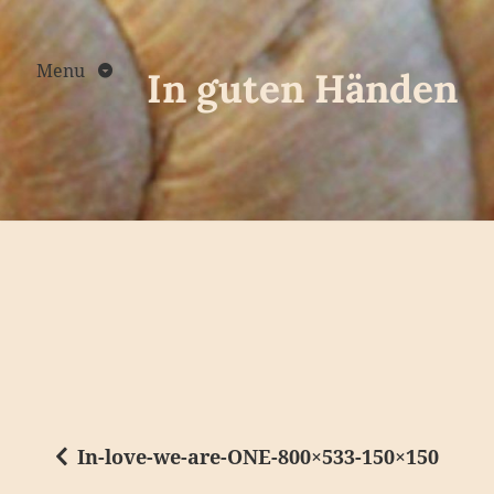
Skip
to
content
Menu
In guten Händen
In-love-we-are-ONE-800×533-150×150
B