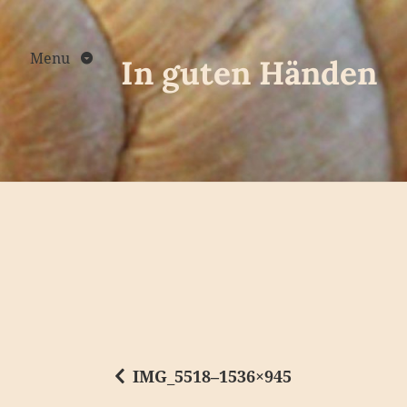
Skip
to
content
Menu
In guten Händen
IMG_5518–1536×945
B