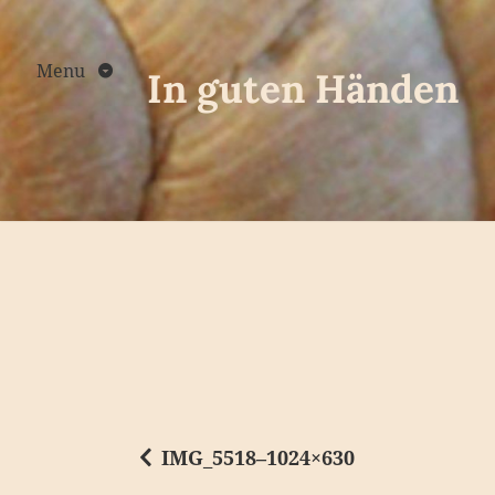
Skip
to
content
Menu
In guten Händen
IMG_5518–1024×630
B