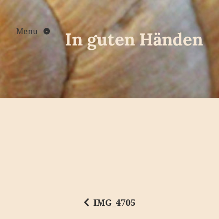
Skip
to
content
Menu
In guten Händen
IMG_4705
B