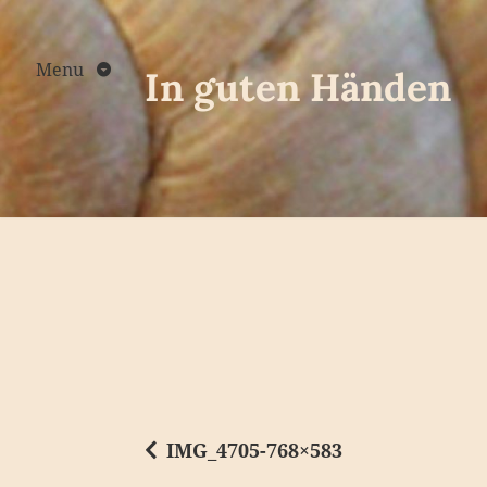
Skip
to
content
Menu
In guten Händen
IMG_4705-768×583
B