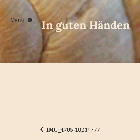
Skip
to
content
Menu
In guten Händen
IMG_4705-1024×777
B