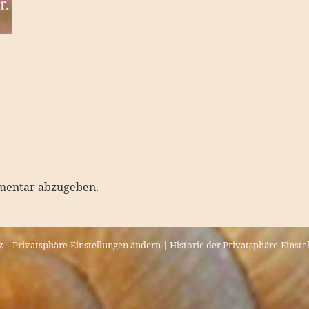
mentar abzugeben.
z
|
Privatsphäre-Einstellungen ändern
|
Historie der Privatsphäre-Einste