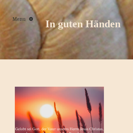
Skip
to
content
Menu
In guten Händen