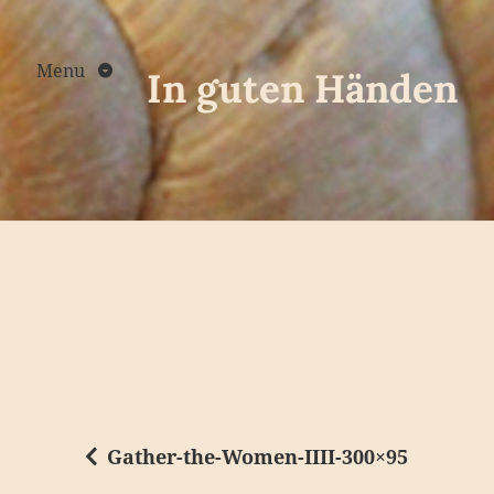
Skip
to
content
Menu
In guten Händen
Gather-the-Women-IIII-300×95
B