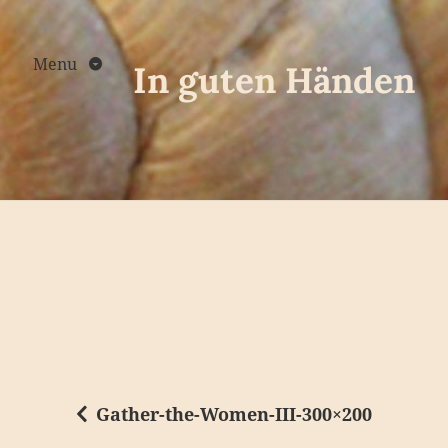
Skip
to
content
Menu
In guten Händen
Gather-the-Women-III-300×200
B