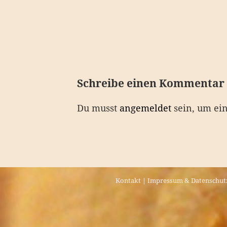
e
i
t
r
a
Schreibe einen Kommentar
g
Du musst
angemeldet
sein, um ei
s
n
a
v
Kontakt
|
Impressum & Datenschut
i
g
a