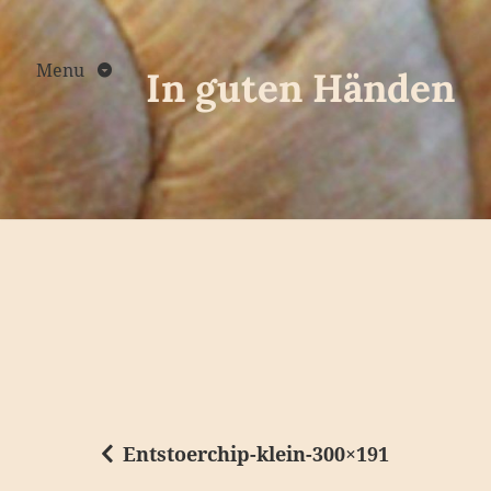
Skip
to
content
Menu
In guten Händen
Entstoerchip-klein-300×191
B