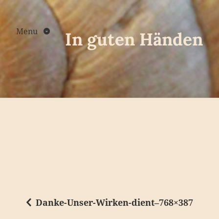
Skip
to
content
Menu
In guten Händen
Danke-Unser-Wirken-dient–768×387
B