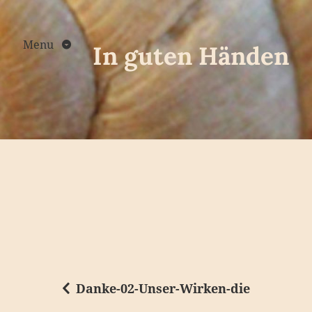
Skip
to
content
Menu
In guten Händen
Danke-02-Unser-Wirken-die
B