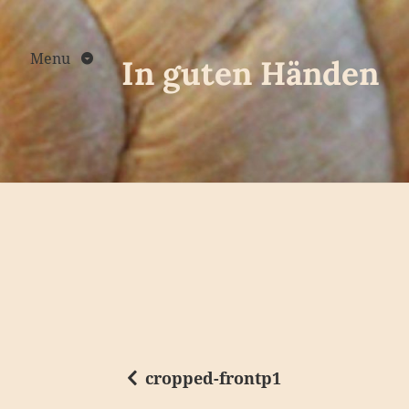
Skip
to
content
Menu
In guten Händen
cropped-frontp1
B