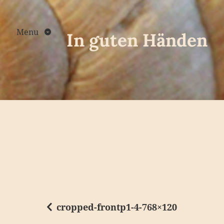
Skip
to
content
Menu
In guten Händen
cropped-frontp1-4-768×120
B