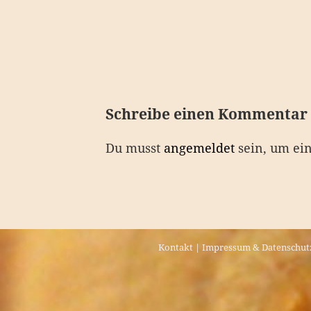
e
i
t
r
a
Schreibe einen Kommentar
g
Du musst
angemeldet
sein, um ei
s
n
a
v
Kontakt
|
Impressum & Datenschut
i
g
a