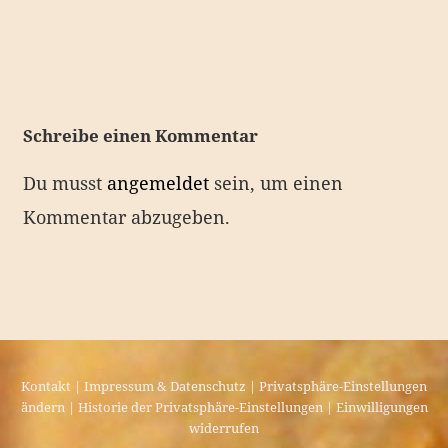
B
e
i
t
r
Schreibe einen Kommentar
a
Du musst
angemeldet
sein, um einen
g
Kommentar abzugeben.
s
n
a
v
i
Kontakt
|
Impressum & Datenschutz
|
Privatsphäre-Einstellungen
g
ändern
|
Historie der Privatsphäre-Einstellungen
|
Einwilligungen
a
widerrufen