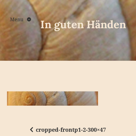
Skip
to
content
Menu
In guten Händen
cropped-frontp1-2-300×47