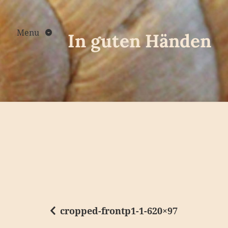
Skip
to
content
Menu
In guten Händen
cropped-frontp1-1-620×97
B