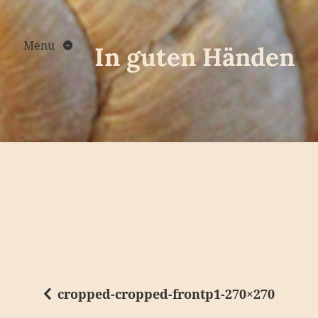
Skip
to
content
Menu
In guten Händen
cropped-cropped-frontp1-270×270
B