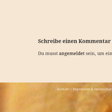
e
i
t
r
a
Schreibe einen Kommentar
g
Du musst
angemeldet
sein, um ei
s
n
a
v
Kontakt
|
Impressum & Datenschut
i
g
a