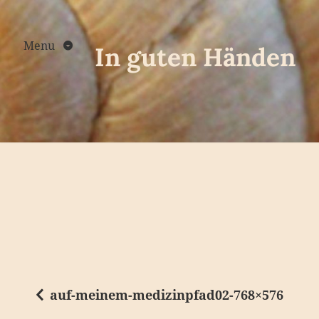
Skip
to
content
Menu
In guten Händen
auf-meinem-medizinpfad02-768×576
B