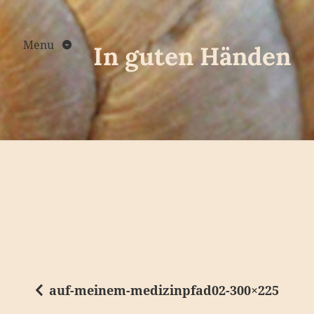
Skip
to
content
Menu
In guten Händen
auf-meinem-medizinpfad02-300×225
B