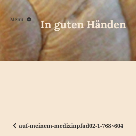
Skip
to
content
Menu
In guten Händen
auf-meinem-medizinpfad02-1-768×604
B