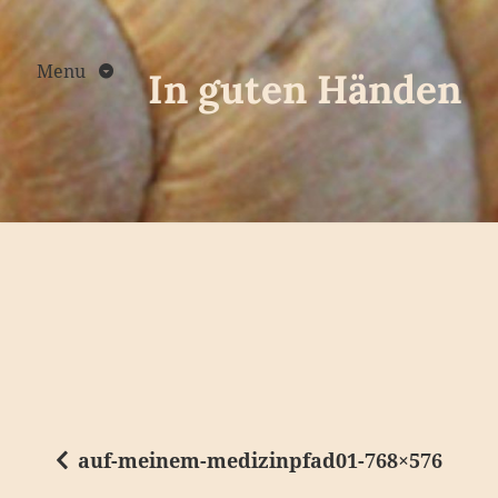
Skip
to
content
Menu
In guten Händen
auf-meinem-medizinpfad01-768×576
B