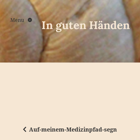
Skip
to
content
Menu
In guten Händen
Auf-meinem-Medizinpfad-segn
B