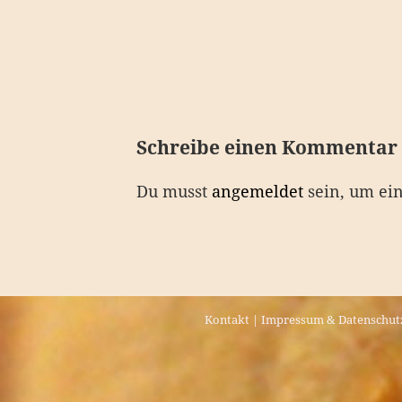
e
i
t
r
a
Schreibe einen Kommentar
g
Du musst
angemeldet
sein, um ei
s
n
a
v
Kontakt
|
Impressum & Datenschut
i
g
a