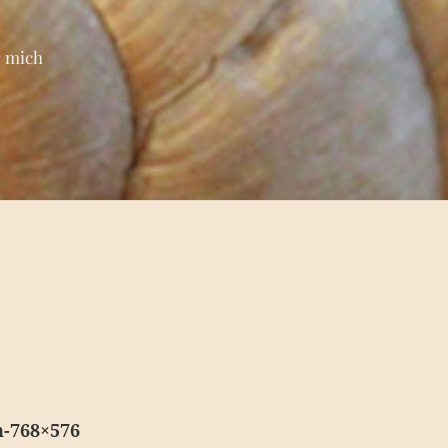
 mich
-768×576